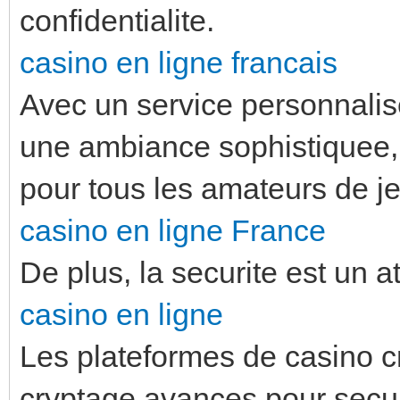
confidentialite.
casino en ligne francais
Avec un service personnalis
une ambiance sophistiquee, 
pour tous les amateurs de j
casino en ligne France
De plus, la securite est un a
casino en ligne
Les plateformes de casino cr
cryptage avances pour secur