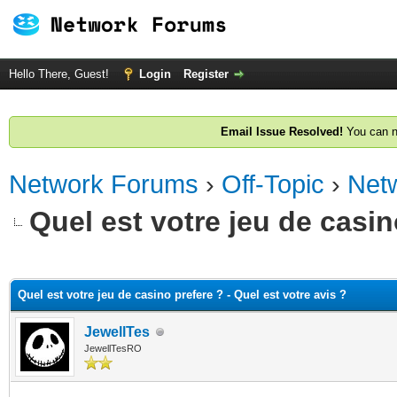
Hello There, Guest!
Login
Register
Email Issue Resolved!
You can n
Network Forums
›
Off-Topic
›
Net
Quel est votre jeu de casin
ge
Quel est votre jeu de casino prefere ? - Quel est votre avis ?
JewellTes
JewellTesRO